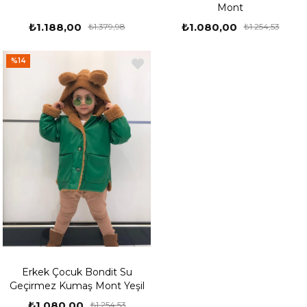
Mont
₺1.188,00
₺1.080,00
₺1.379,98
₺1.254,53
%14
Erkek Çocuk Bondit Su
Geçirmez Kumaş Mont Yeşil
₺1.080,00
₺1.254,53