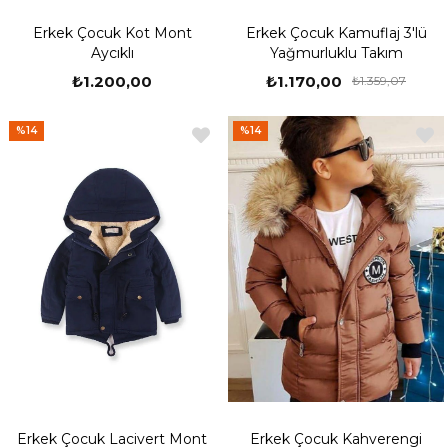
Erkek Çocuk Kot Mont
Erkek Çocuk Kamuflaj 3'lü
Aycıklı
Yağmurluklu Takım
₺1.200,00
₺1.170,00
₺1.359,07
%14
%14
Erkek Çocuk Lacivert Mont
Erkek Çocuk Kahverengi