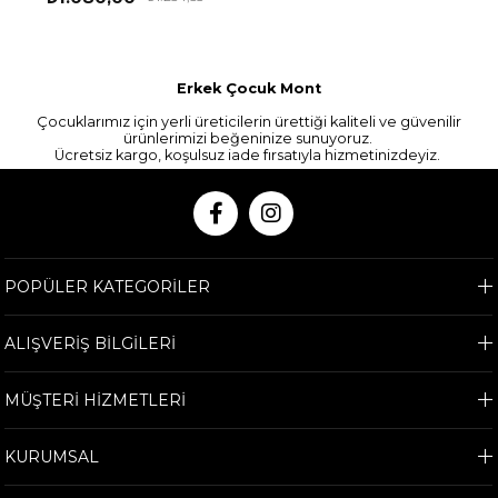
Erkek Çocuk Mont
Çocuklarımız için yerli üreticilerin ürettiği kaliteli ve güvenilir
ürünlerimizi beğeninize sunuyoruz.
Ücretsiz kargo, koşulsuz iade fırsatıyla hizmetinizdeyiz.
POPÜLER KATEGORİLER
ALIŞVERİŞ BİLGİLERİ
MÜŞTERİ HİZMETLERİ
KURUMSAL