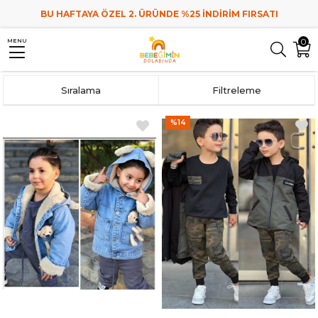
BU HAFTAYA ÖZEL 2. ÜRÜNDE %25 İNDİRİM FIRSATI
0
MENU
Anasayfa
Çocuk Giyim
Erkek Çocuk
Erkek Çocuk Mont
Sıralama
Filtreleme
%14