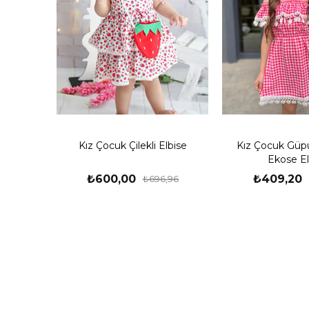
Kız Çocuk Çilekli Elbise
Kız Çocuk Güpü
Ekose El
₺600,00
₺409,20
₺696,96