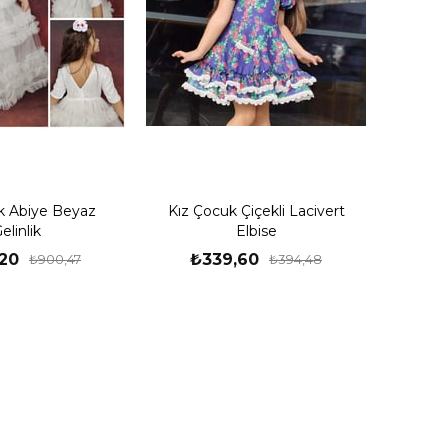
k Abiye Beyaz
Kız Çocuk Çiçekli Lacivert
elinlik
Elbise
20
₺339,60
₺900,47
₺394,48