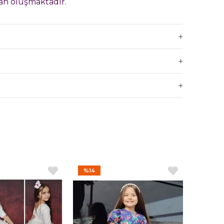
an oluşmaktadır.
z Çocuk
em
%14