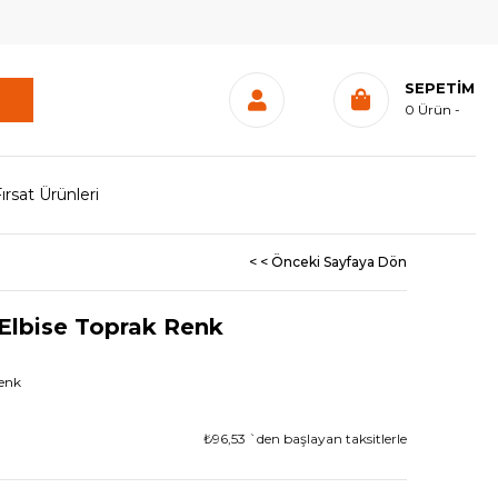
SEPETIM
0
Ürün
ırsat Ürünleri
< < Önceki Sayfaya Dön
Elbise Toprak Renk
enk
₺96,53
`den başlayan taksitlerle