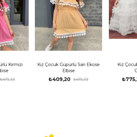
rlü Kırmızı
Kız Çocuk Güpürlü Sarı Ekose
Kız Çocu
bise
Elbise
G
₺409,20
₺775,
₺475,33
₺475,33