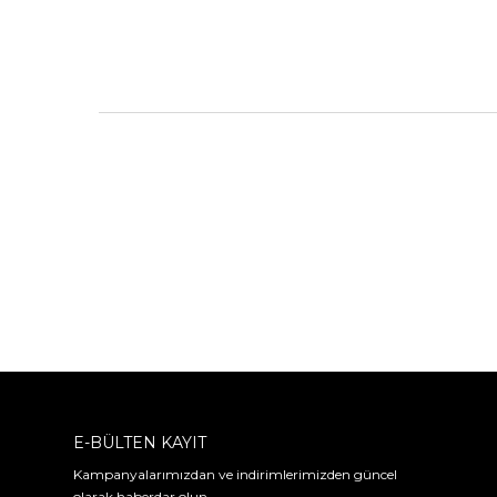
E-BÜLTEN KAYIT
Kampanyalarımızdan ve indirimlerimizden güncel
olarak haberdar olun.