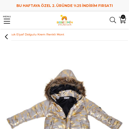
BU HAFTAYA ÖZEL 2. ÜRÜNDE %25 İNDİRİM FIRSATI
0
MENU
Anasayfa
Çocuk Giyim
Kız Çocuk
Kız Çocuk Mont
Kız Çocuk Elyaf Dolgulu Krem Renkli Mont