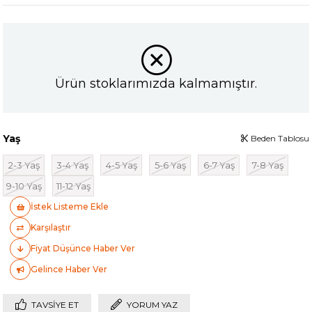
Ürün stoklarımızda kalmamıştır.
Yaş
Beden Tablosu
2-3 Yaş
3-4 Yaş
4-5 Yaş
5-6 Yaş
6-7 Yaş
7-8 Yaş
9-10 Yaş
11-12 Yaş
İstek Listeme Ekle
Karşılaştır
Fiyat Düşünce Haber Ver
Gelince Haber Ver
TAVSIYE ET
YORUM YAZ