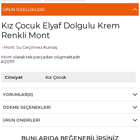
ÜRÜN ÖZELLIKLERI
Kız Çocuk Elyaf Dolgulu Krem
Renkli Mont
- Mont: Su Geçirmez Kumaş
Mont
olarak tek parçadan oluşmaktadır.
KZ0171
Cinsiyet
Kız Çocuk
Renk
Krem
YORUMLAR
(0)
ÖDEME SEÇENEKLERI
ÜRÜN ÖNERILERI
BUNLARIDA BEĞENEBILIRSINIZ