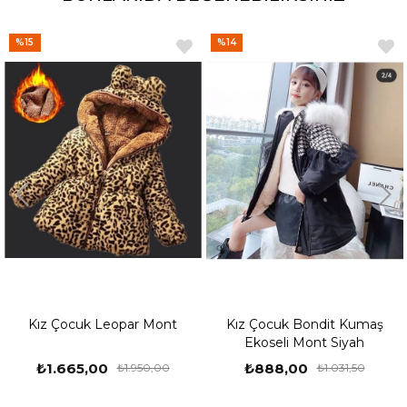
%15
%14
Kız Çocuk Leopar Mont
Kız Çocuk Bondit Kumaş
Ekoseli Mont Siyah
₺1.665,00
₺888,00
₺1.950,00
₺1.031,50