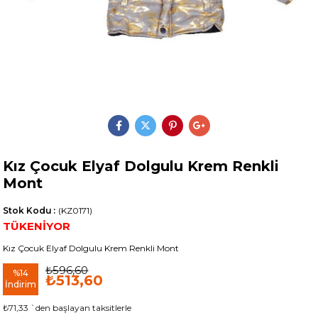
Kız Çocuk Elyaf Dolgulu Krem Renkli
Mont
Stok Kodu
(KZ0171)
Kız Çocuk Elyaf Dolgulu Krem Renkli Mont
₺596,60
%
14
₺513,60
İndirim
₺71,33
`den başlayan taksitlerle